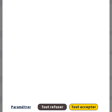
L’action "Prestation Tremplin Innovation
(PTI) / Diagnostic Axe Innovation" c’est
quoi ?
Quel est le montant de financement ?
Que finance la "Prestation Tremplin
Innovation (PTI)" ?
Puis-je en bénéficier ?
Paramétrer
Tout refuser
Tout accepter
Quand et comment candidater ?